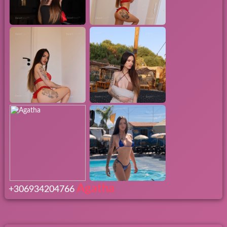
Agatha
+306934204766