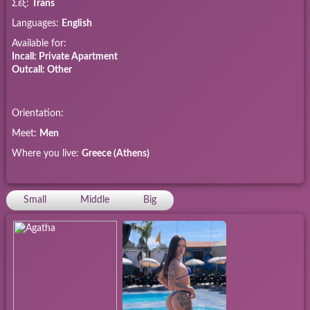
Σεξ:
Trans
Languages:
English
Available for:
Incall: Private Apartment
Outcall: Other
Orientation:
Meet:
Men
Where you live:
Greece (Athens)
Small
Middle
Big