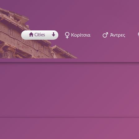
Κορίτσια
Άντρες
Сities