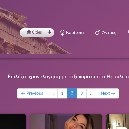
Κορίτσια
Άντρες
Сities
Επιλέξτε χρονολόγηση με σέξι κορίτσι στο Ηράκλειο
← Previous
...
1
2
3
...
Next →