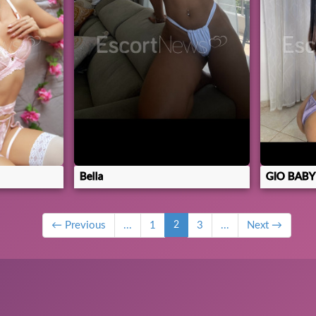
Bella
GIO BABY
← Previous
...
1
2
3
...
Next →