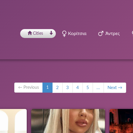
Κορίτσια
Άντρες
Сities
← Previous
1
2
3
4
5
...
Next →