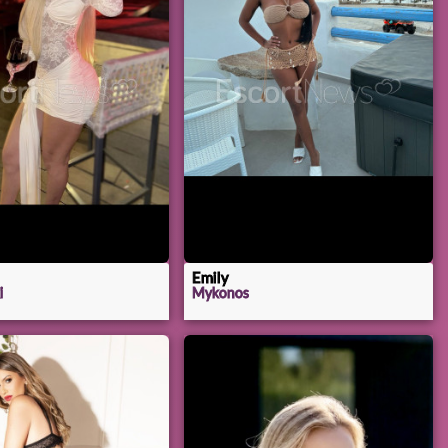
Emily
i
Mykonos