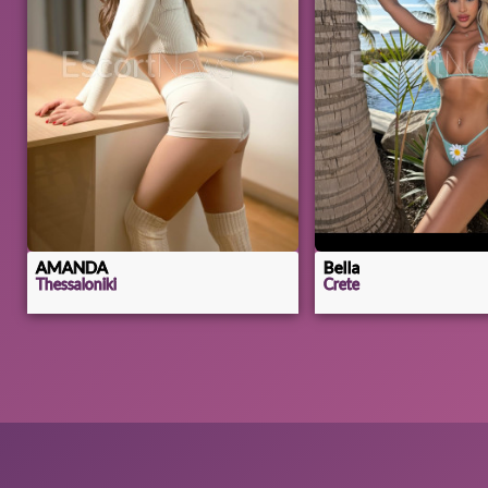
AMANDA
Bella
Thessaloniki
Crete