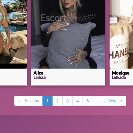
Alice
Monique
Larissa
Lefkada
← Previous
1
2
3
4
5
...
Next →