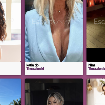
katia doll
Nina
Thessaloniki
Thessalonik