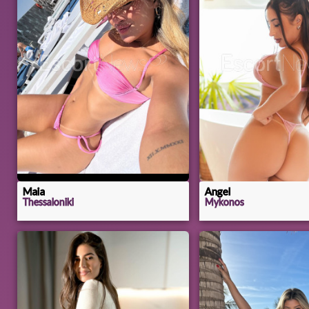
Maia
Angel
Thessaloniki
Mykonos