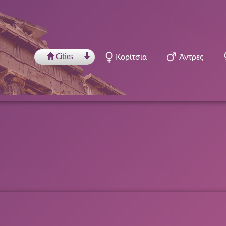
Κορίτσια
Άντρες
Сities