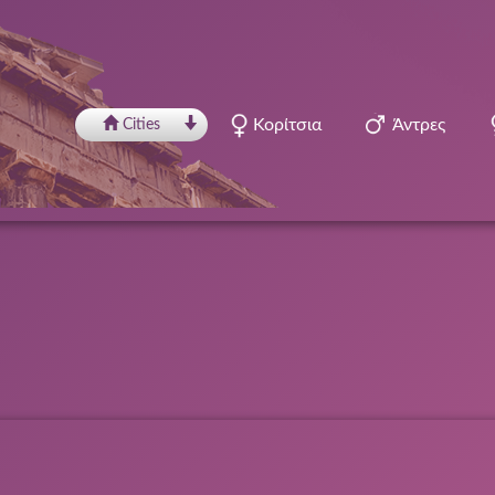
Κορίτσια
Άντρες
Сities