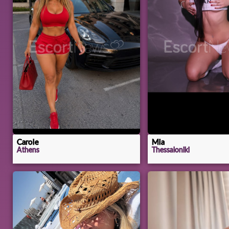
Carole
Mia
Athens
Thessaloniki