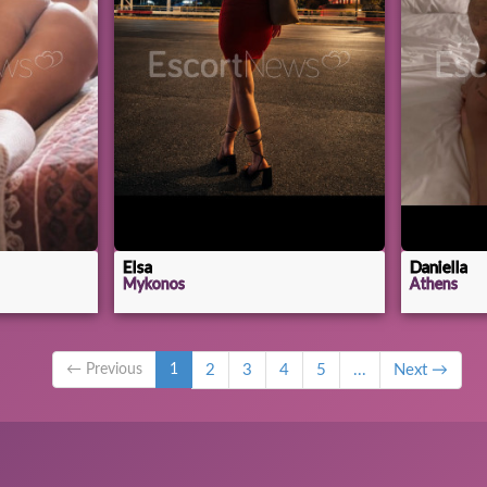
Elsa
Daniella
Mykonos
Athens
← Previous
1
2
3
4
5
...
Next →