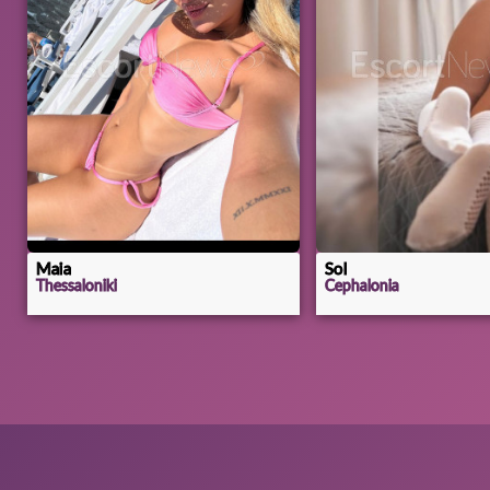
Maia
Sol
Thessaloniki
Cephalonia