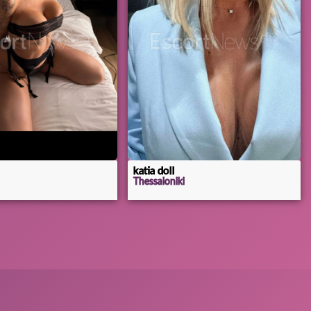
katia doll
Thessaloniki