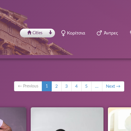
Κορίτσια
Άντρες
Сities
← Previous
1
2
3
4
5
...
Next →