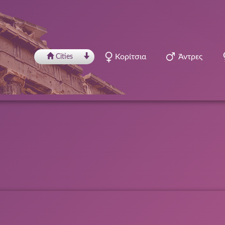
Κορίτσια
Άντρες
Сities